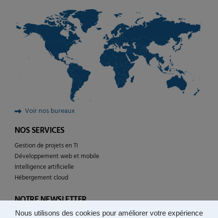
Voir nos bureaux
NOS SERVICES
Gestion de projets en TI
Développement web et mobile
Intelligence artificielle
Hébergement cloud
NOTRE NEWSLETTER
Nous utilisons des cookies pour améliorer votre expérience
Suivez l’actualité de YULCOM technologies