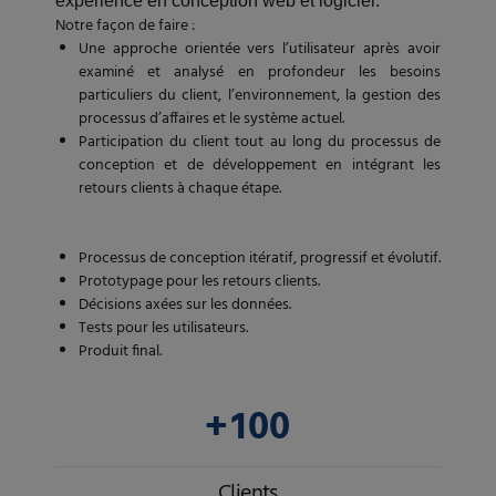
expérience en conception web et logiciel.
0
0
Notre façon de faire :
Une approche orientée vers l’utilisateur après avoir
1
1
examiné et analysé en profondeur les besoins
particuliers du client, l’environnement, la gestion des
2
2
processus d’affaires et le système actuel.
3
3
Participation du client tout au long du processus de
0
conception et de développement en intégrant les
4
4
1
retours clients à chaque étape.
5
5
2
6
6
Processus de conception itératif, progressif et évolutif.
3
0
Prototypage pour les retours clients.
7
7
4
Décisions axées sur les données.
1
Tests pour les utilisateurs.
8
8
0
5
Produit final.
2
0
9
9
1
6
3
+
1
0
0
2
7
4
2
0
3
8
0
5
Clients