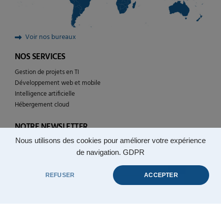
Voir nos bureaux
NOS SERVICES
Gestion de projets en TI
Développement web et mobile
Intelligence artificielle
Hébergement cloud
NOTRE NEWSLETTER
Nous utilisons des cookies pour améliorer votre expérience
Suivez l’actualité de YULCOM technologies
de navigation.
GDPR
REFUSER
ACCEPTER