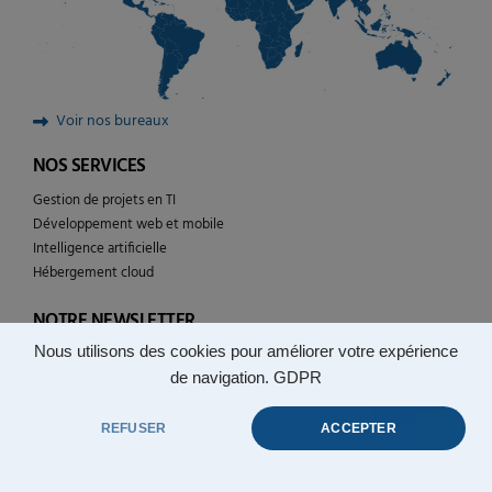
Voir nos bureaux
NOS SERVICES
Gestion de projets en TI
Développement web et mobile
Intelligence artificielle
Hébergement cloud
NOTRE NEWSLETTER
Nous utilisons des cookies pour améliorer votre expérience
Suivez l’actualité de YULCOM technologies
de navigation.
GDPR
REFUSER
ACCEPTER