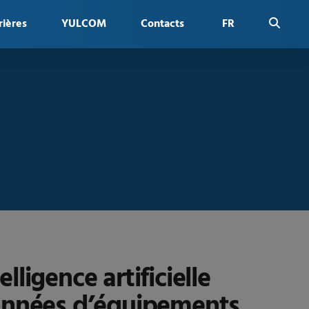
rières
YULCOM
Contacts
FR
igence artificielle
données d’équipements