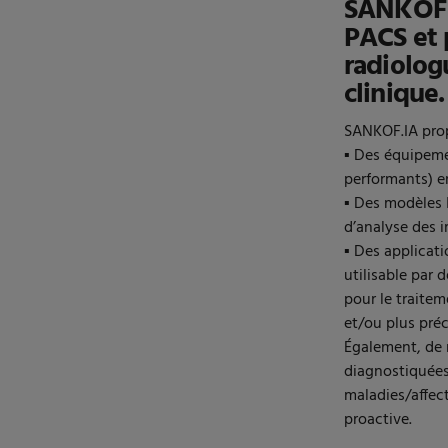
SANKOF A
PACS et 
radiologu
clinique.
SANKOF.IA pro
▪ Des équipeme
performants) 
▪ Des modèles 
d’analyse des 
▪ Des applicat
utilisable par 
pour le traitem
et/ou plus pré
Également, de m
diagnostiquées,
maladies/affec
proactive.