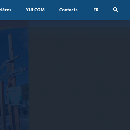
rières
YULCOM
Contacts
FR
EN