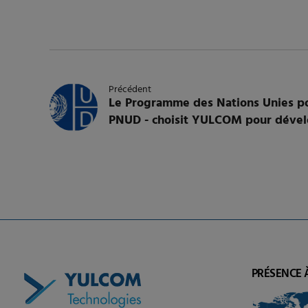
Précédent
Le Programme des Nations Unies p
PNUD - choisit YULCOM pour dével
d’information et de veille sur la 
travail au Togo
PRÉSENCE 