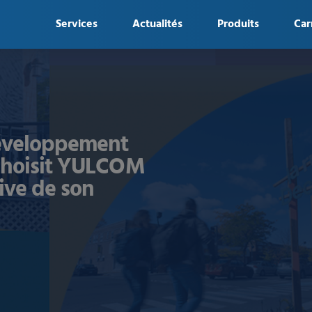
Services
Actualités
Produits
Car
Développement
choisit YULCOM
ive de son