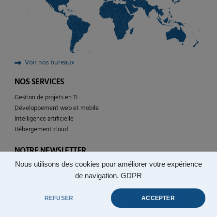
Voir nos bureaux
NOS SERVICES
Gestion de projets en TI
Développement web et mobile
Intelligence artificielle
Hébergement cloud
NOTRE NEWSLETTER
Nous utilisons des cookies pour améliorer votre expérience
Suivez l’actualité de YULCOM technologies
de navigation.
GDPR
REFUSER
ACCEPTER