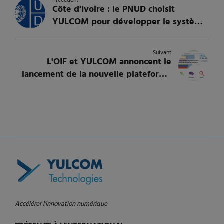
Précédent
Côte d'Ivoire : le PNUD choisit
YULCOM pour développer le système
de Monitoring et de Reporting de
l'adaptation aux changements
Suivant
climatiques
L'OIF et YULCOM annoncent le
lancement de la nouvelle plateforme
« Parlons français !
Accélérer l’innovation numérique