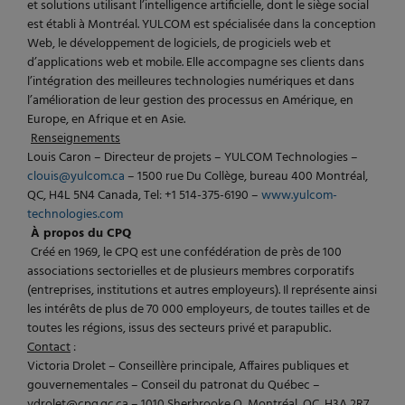
et solutions utilisant l’intelligence artificielle, dont le siège social
est établi à Montréal. YULCOM est spécialisée dans la conception
Web, le développement de logiciels, de progiciels web et
d’applications web et mobile. Elle accompagne ses clients dans
l’intégration des meilleures technologies numériques et dans
l’amélioration de leur gestion des processus en Amérique, en
Europe, en Afrique et en Asie.
Renseignements
Louis Caron – Directeur de projets – YULCOM Technologies –
clouis@yulcom.ca
– 1500 rue Du Collège, bureau 400 Montréal,
QC, H4L 5N4 Canada, Tel: +1 514-375-6190 –
www.yulcom-
technologies.com
À propos du CPQ
Créé en 1969, le CPQ est une confédération de près de 100
associations sectorielles et de plusieurs membres corporatifs
(entreprises, institutions et autres employeurs). Il représente ainsi
les intérêts de plus de 70 000 employeurs, de toutes tailles et de
toutes les régions, issus des secteurs privé et parapublic.
Contact
:
Victoria Drolet – Conseillère principale, Affaires publiques et
gouvernementales – Conseil du patronat du Québec –
vdrolet@cpq.qc.ca – 1010 Sherbrooke O, Montréal, QC, H3A 2R7,