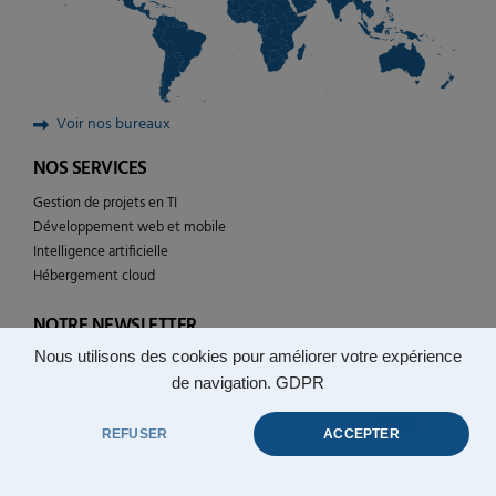
Voir nos bureaux
NOS SERVICES
Gestion de projets en TI
Développement web et mobile
Intelligence artificielle
Hébergement cloud
NOTRE NEWSLETTER
Nous utilisons des cookies pour améliorer votre expérience
Suivez l’actualité de YULCOM technologies
de navigation.
GDPR
REFUSER
ACCEPTER