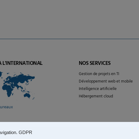
À L'INTERNATIONAL
NOS SERVICES
Gestion de projets en TI
Développement web et mobile
Intelligence artificielle
Hébergement cloud
bureaux
vigation.
GDPR
n d’utilisation