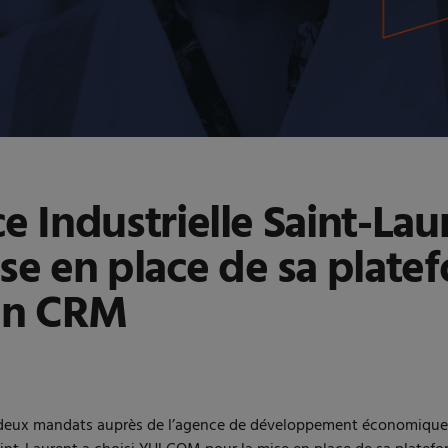
e Industrielle Saint-Lau
 en place de sa platef
son CRM
 deux mandats auprès de l’agence de développement économique E