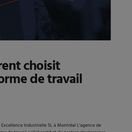
rent choisit
orme de travail
xcellence Industrielle SL à Montréal L’agence de