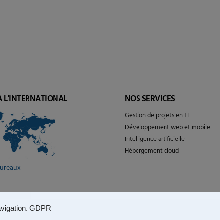
À L'INTERNATIONAL
NOS SERVICES
Gestion de projets en TI
Développement web et mobile
Intelligence artificielle
Hébergement cloud
bureaux
vigation.
GDPR
n d’utilisation