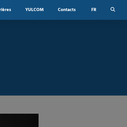
rières
YULCOM
Contacts
FR