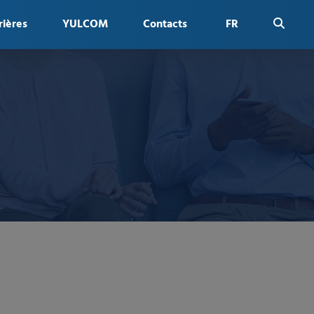
rières
YULCOM
Contacts
FR
EN