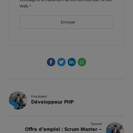
stockage et le traitement de vos données par ce site
Web.
*
Précédent
Développeur PHP
Suivant
Offre d’emploi : Scrum Master –