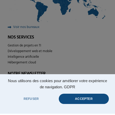
Voir nos bureaux
NOS SERVICES
Gestion de projets en TI
Développement web et mobile
Intelligence artificielle
Hébergement cloud
NOTRE NEWSLETTER
Nous utilisons des cookies pour améliorer votre expérience
Suivez l’actualité de YULCOM technologies
de navigation.
GDPR
REFUSER
ACCEPTER