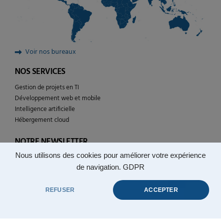
Voir nos bureaux
NOS SERVICES
Gestion de projets en TI
Développement web et mobile
Intelligence artificielle
Hébergement cloud
NOTRE NEWSLETTER
Nous utilisons des cookies pour améliorer votre expérience
Suivez l’actualité de YULCOM technologies
de navigation.
GDPR
REFUSER
ACCEPTER