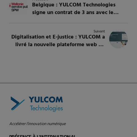
Belgique : YULCOM Technologies
signe un contrat de 3 ans avec le
Service Public de Wallonie (SPW) pour
accélérer la transition circulaire
Suivant
Digitalisation et E-justice : YULCOM a
livré la nouvelle plateforme web du
Tribunal administratif du Québec
Accélérer l’innovation numérique