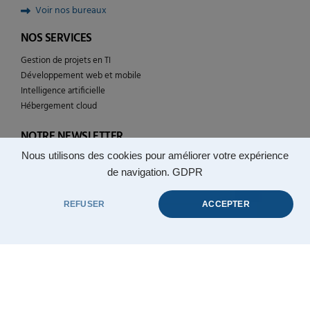
Voir nos bureaux
NOS SERVICES
Gestion de projets en TI
Développement web et mobile
Intelligence artificielle
Hébergement cloud
NOTRE NEWSLETTER
Nous utilisons des cookies pour améliorer votre expérience
Suivez l’actualité de YULCOM technologies
de navigation.
GDPR
REFUSER
ACCEPTER