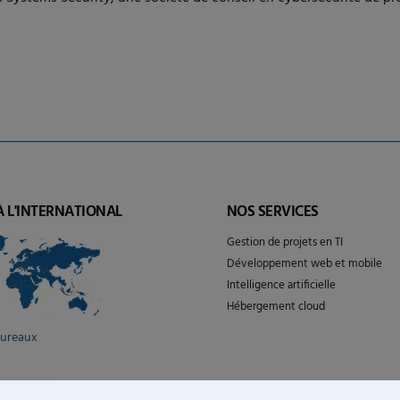
À L'INTERNATIONAL
NOS SERVICES
Gestion de projets en TI
Développement web et mobile
Intelligence artificielle
Hébergement cloud
bureaux