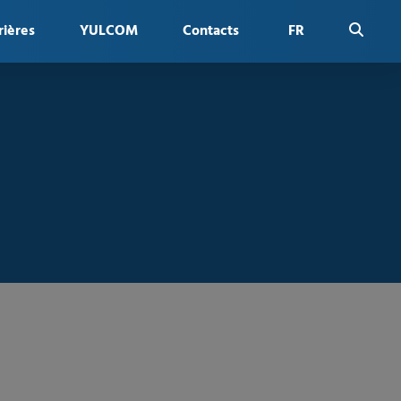
rières
YULCOM
Contacts
FR