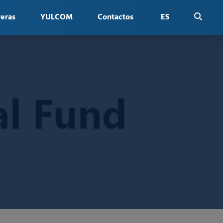
reras
YULCOM
Contactos
ES
FR
EN