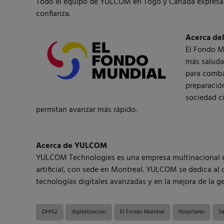
Todo el equipo de YULCOM en Togo y Canadá expresa s
confianza.
Acerca de
El Fondo Mu
más saludab
para combat
preparació
sociedad ci
permitan avanzar más rápido.
Acerca de YULCOM
YULCOM Technologies es una empresa multinacional esp
artificial, con sede en Montreal. YULCOM se dedica al 
tecnologías digitales avanzadas y en la mejora de la g
DHIS2
digitalización
El Fondo Mundial
hospitales
Sa