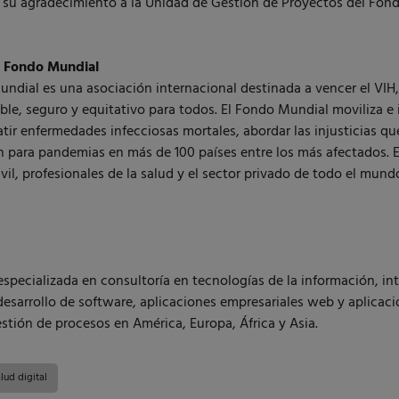
u agradecimiento a la Unidad de Gestión de Proyectos del Fondo
l Fondo Mundial
ndial es una asociación internacional destinada a vencer el VIH, 
le, seguro y equitativo para todos. El Fondo Mundial moviliza e 
ir enfermedades infecciosas mortales, abordar las injusticias que 
n para pandemias en más de 100 países entre los más afectados. E
vil, profesionales de la salud y el sector privado de todo el mund
ecializada en consultoría en tecnologías de la información, int
desarrollo de software, aplicaciones empresariales web y aplicaci
estión de procesos en América, Europa, África y Asia.
lud digital