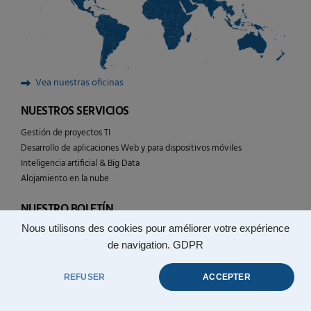
Vea nuestras oficinas
NUESTROS SERVICIOS
Gestión de proyectos TI
Desarrollo de aplicaciones Web y para dispositivos móviles
Inteligencia artificial & Big Data
Alojamiento en la nube
NUESTRO BOLETÍN
Nous utilisons des cookies pour améliorer votre expérience
Siga la actualidad de las tecnologías YULCOM
de navigation.
GDPR
REFUSER
ACCEPTER