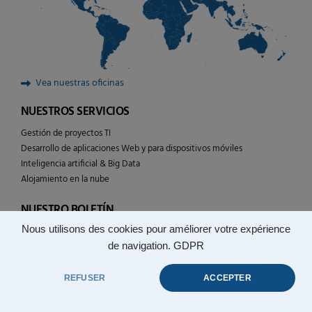
Vea nuestras oficinas
NUESTROS SERVICIOS
Gestión de proyectos TI
Desarrollo de aplicaciones Web y para dispositivos móviles
Inteligencia artificial & Big Data
Alojamiento en la nube
NUESTRO BOLETÍN
Nous utilisons des cookies pour améliorer votre expérience
Siga la actualidad de las tecnologías YULCOM
de navigation.
GDPR
REFUSER
ACCEPTER