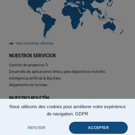
Vea nuestras oficinas
NUESTROS SERVICIOS
Gestión de proyectos TI
Desarrollo de aplicaciones Web y para dispositivos móviles
Inteligencia artificial & Big Data
Alojamiento en la nube
NUESTRO BOLETÍN
Nous utilisons des cookies pour améliorer votre expérience
Siga la actualidad de las tecnologías YULCOM
de navigation.
GDPR
REFUSER
ACCEPTER