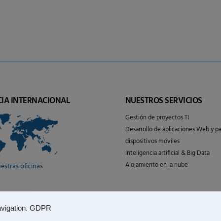
CIA INTERNACIONAL
NUESTROS SERVICIOS
Gestión de proyectos TI
Desarrollo de aplicaciones Web y pa
dispositivos móviles
Inteligencia artificial & Big Data
Alojamiento en la nube
estras oficinas
vigation.
GDPR
ciones de uso