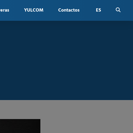
reras
YULCOM
Contactos
ES
FR
EN