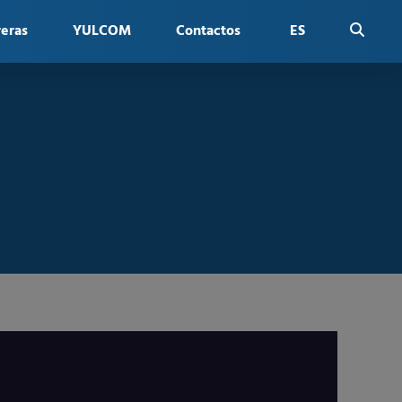
reras
YULCOM
Contactos
ES
FR
EN