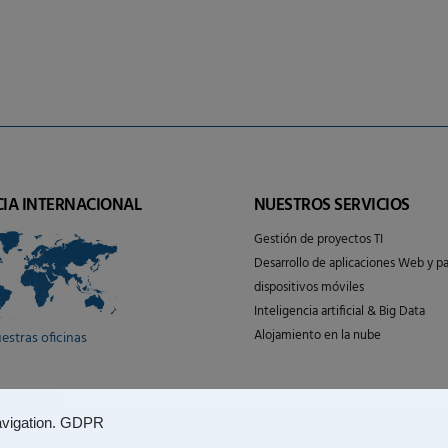
CIA INTERNACIONAL
NUESTROS SERVICIOS
Gestión de proyectos TI
Desarrollo de aplicaciones Web y pa
dispositivos móviles
Inteligencia artificial & Big Data
Alojamiento en la nube
estras oficinas
vigation.
GDPR
ciones de uso