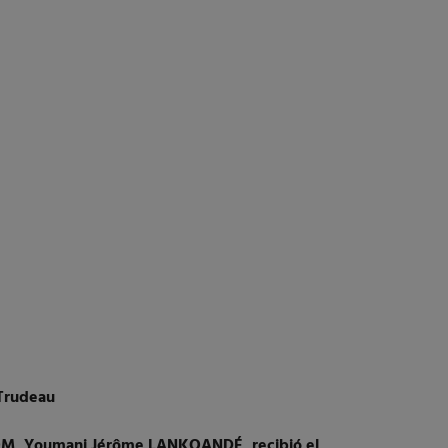
Trudeau
M, Youmani Jérôme LANKOANDÉ, recibió el