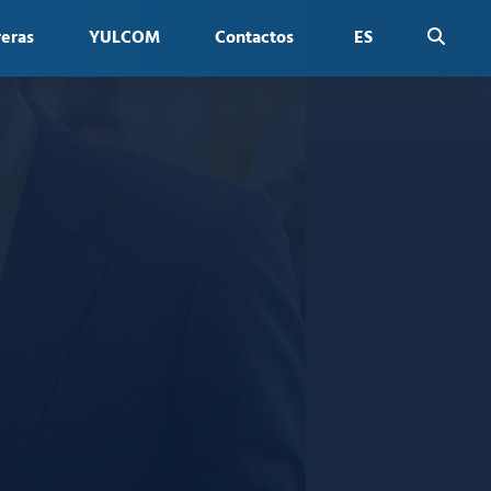
reras
YULCOM
Contactos
ES
FR
EN