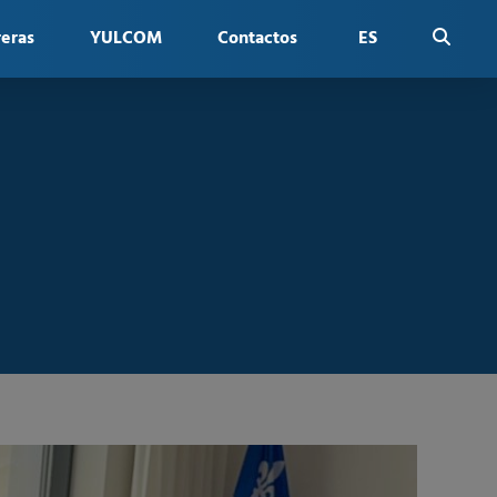
reras
YULCOM
Contactos
ES
FR
EN