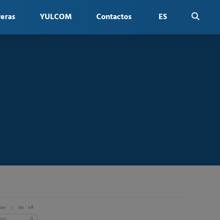
reras
YULCOM
Contactos
ES
FR
EN